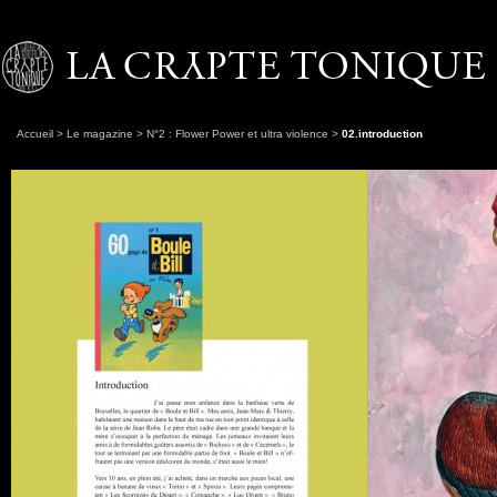
Accueil
>
Le magazine
>
N°2 : Flower Power et ultra violence
>
02.introduction