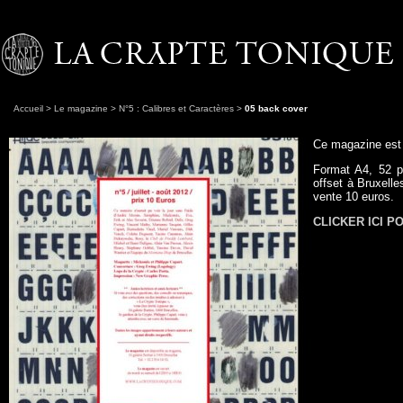
Accueil
>
Le magazine
>
N°5 : Calibres et Caractères
>
05 back cover
Ce magazine est
Format A4, 52 p
offset à Bruxelle
vente 10 euros.
CLICKER ICI 