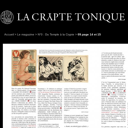
Accueil
>
Le magazine
>
N°0 : Du Temple à la Crypte
>
09.page 14 et 15