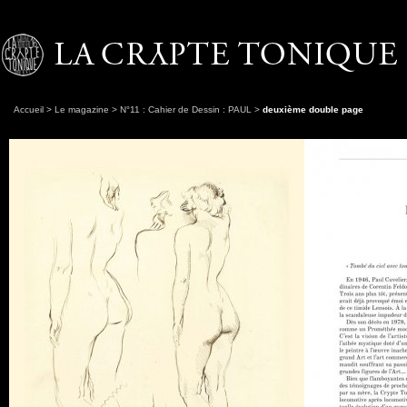
Accueil
>
Le magazine
>
N°11 : Cahier de Dessin : PAUL
>
deuxième double page