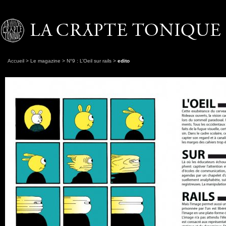
Accueil
>
Le magazine
>
N°9 : L’Oeil sur rails
>
edito