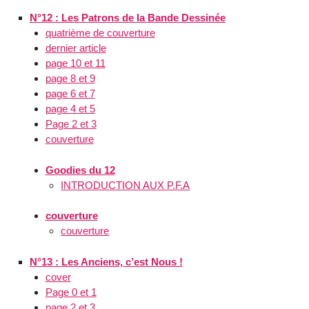
N°12 : Les Patrons de la Bande Dessinée
quatrième de couverture
dernier article
page 10 et 11
page 8 et 9
page 6 et 7
page 4 et 5
Page 2 et 3
couverture
Goodies du 12
INTRODUCTION AUX P.F.A
couverture
couverture
N°13 : Les Anciens, c’est Nous !
cover
Page 0 et 1
page 2 et 3