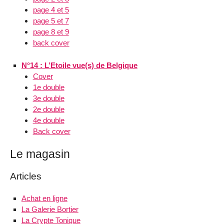
page 4 et 5
page 5 et 7
page 8 et 9
back cover
N°14 : L’Etoile vue(s) de Belgique
Cover
1e double
3e double
2e double
4e double
Back cover
Le magasin
Articles
Achat en ligne
La Galerie Bortier
La Crypte Tonique