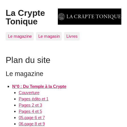
La Crypte
Tonique
Le magazine
Le magasin
Livres
Plan du site
Le magazine
N°0 : Du Temple à la Crypte
Couverture
Pages édito et 1
Pages 2 et 3
Pages 4 et 5
05.page 6 et 7
06.page 8 et 9