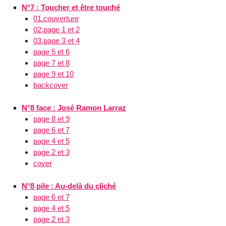
N°7 : Toucher et être touché
01.couverture
02.page 1 et 2
03.page 3 et 4
page 5 et 6
page 7 et 8
page 9 et 10
backcover
N°8 face : José Ramon Larraz
page 8 et 9
page 6 et 7
page 4 et 5
page 2 et 3
cover
N°8 pile : Au-delà du cliché
page 6 et 7
page 4 et 5
page 2 et 3