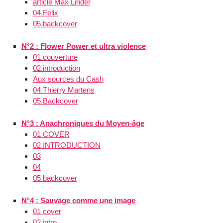
article Max Linder
04.Felix
05.backcover
N°2 : Flower Power et ultra violence
01.couverture
02.introduction
Aux sources du Cash
04.Thierry Martens
05.Backcover
N°3 : Anachroniques du Moyen-âge
01 COVER
02 INTRODUCTION
03
04
05 backcover
N°4 : Sauvage comme une image
01 cover
02 intro