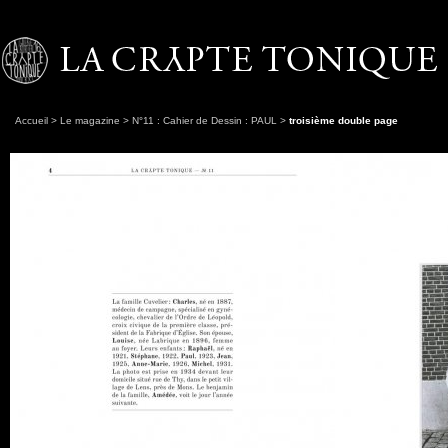
Accueil
>
Le magazine
>
N°11 : Cahier de Dessin : PAUL
>
troisième double page